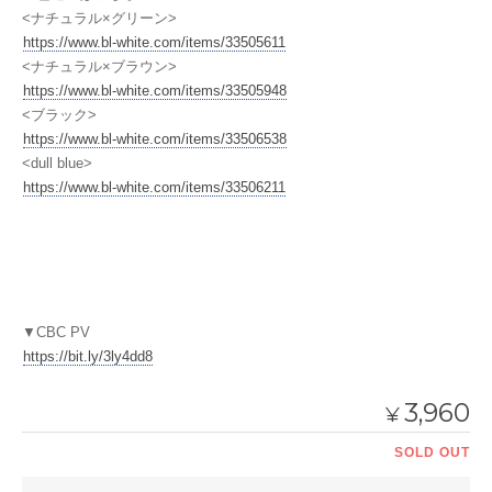
<ナチュラル×グリーン>
https://www.bl-white.com/items/33505611
<ナチュラル×ブラウン>
https://www.bl-white.com/items/33505948
<ブラック>
https://www.bl-white.com/items/33506538
<dull blue>
https://www.bl-white.com/items/33506211
▼CBC PV
https://bit.ly/3ly4dd8
3,960
¥
SOLD OUT