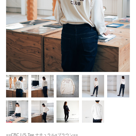
==CBC L/S Tee ナチュラル×ブラウン==