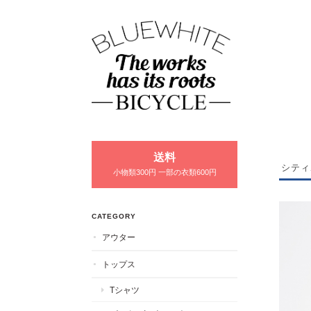
送料
シティ
小物類300円 一部の衣類600円
CATEGORY
アウター
トップス
Tシャツ