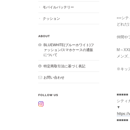
モバイルバッテリー
==シテ
クッション
どれだ
ABOUT
仲間や
BLUEWHITE(ブルーホワイト)フ
M～X
ァッション/スマホケースの通販
について
メンズ
特定商取引法に基づく表記
※キッ
お問い合わせ
■■■■■
FOLLOW US
シティ
▼
https:/
■■■■■