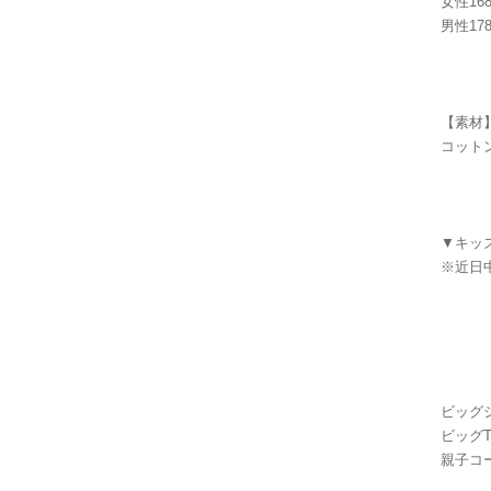
女性168
男性178
【素材
コットン
▼キッ
※近日
ビッグ
ビッグT
親子コ