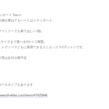
ィボーイ Tee==
け歳を重ねてもハートはシティボーイ。
ファミリーでも着てほしい1枚。
XLサイズまで選べる4サイズ展開。
、レディースともに着用できるユニセックスのTシャツです。
ズ用は近日公開予定
ガールタイプもあります
/www.bl-white.com/items/47425846