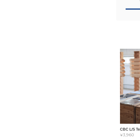
CBC L/S T
¥3,960