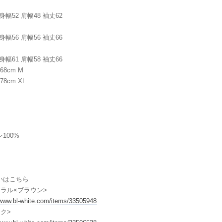
身幅52 肩幅48 袖丈62
身幅56 肩幅56 袖丈66
身幅61 肩幅58 袖丈66
68cm M
8cm XL
】
100%
いはこちら
ュラル×ブラウン>
/www.bl-white.com/items/33505948
ク>