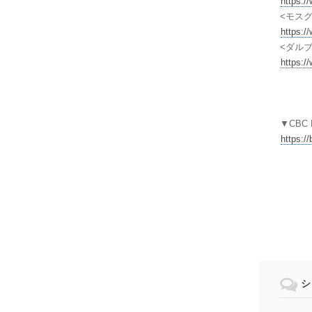
https:/
<モス
https:/
<ダル
https:/
▼CBC 
https://
シ