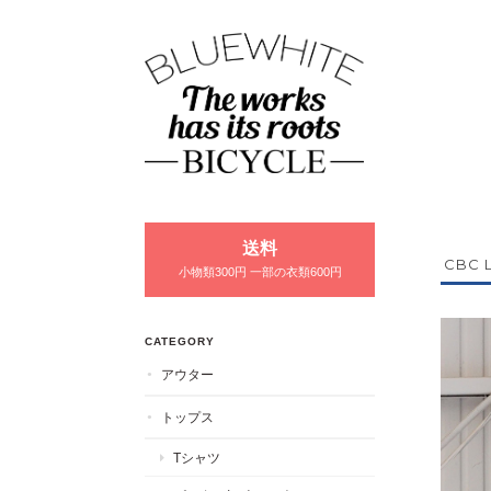
送料
CBC 
小物類300円 一部の衣類600円
CATEGORY
アウター
トップス
Tシャツ