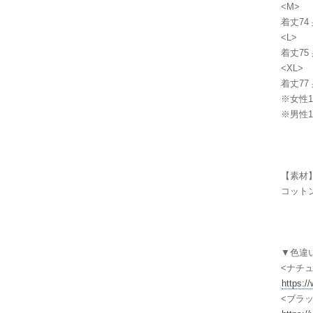
<M>
着丈74 
<L>
着丈75 
<XL>
着丈77 
※女性1
※男性17
【素材
コットン
▼色違
<ナチ
https:/
<ブラッ