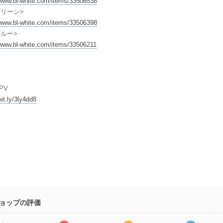
/www.bl-white.com/items/33506538
グリーン>
/www.bl-white.com/items/33506398
ブルー>
/www.bl-white.com/items/33506211
PV
bit.ly/3ly4dd8
ョップの評価