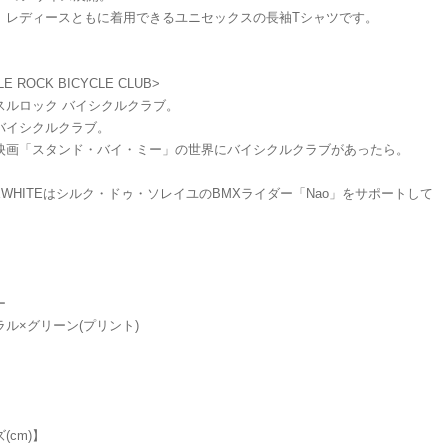
、レディースともに着用できるユニセックスの長袖Tシャツです。
LE ROCK BICYCLE CLUB>
スルロック バイシクルクラブ。
バイシクルクラブ。
映画「スタンド・バイ・ミー」の世界にバイシクルクラブがあったら。
EWHITEはシルク・ドゥ・ソレイユのBMXライダー「Nao」をサポートして
ー
ラル×グリーン(プリント)
(cm)】