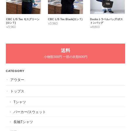
CBC L/S Tee モスグリーン
CBC L/S Tee Black(ロンＴ)
Ducksトラベルバッグ/ボス
(ロンＴ)
トンバッグ
¥3,960
¥3,960
¥8,800
送料
小物類300円 一部の衣類600円
CATEGORY
アウター
トップス
Tシャツ
パーカー/スウェット
長袖Tシャツ