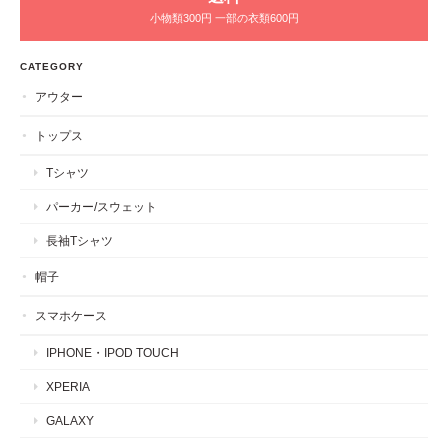
小物類300円 一部の衣類600円
CATEGORY
アウター
トップス
Tシャツ
パーカー/スウェット
長袖Tシャツ
帽子
スマホケース
IPHONE・IPOD TOUCH
XPERIA
GALAXY