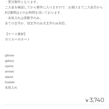
・受注製作となります。
ご入金を確認してから製作に入りますので、お届けまでご入金日から
約2週間ほどのお時間を頂いております。
・名前入れは英数字のみ。
全て小文字か、頭文字のみ大文字のみ対応。
【ケース素材】
ポリカーボネート
iphone
galaxy
xperia
arrows
aquos
huawei
名前入れ
3,740
¥