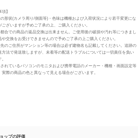
事項】
スの形状(カメラ周り/側面等)・色味は機種および入荷状況により若干変更にな
がございますが予めご了承の上、ご購入ください。
様都合での商品の返品交換は出来ません。ご使用後の破損や汚れ等につきまし
品や交換をお受けできませんので予めご了承の上ご購入ください。
け先のご住所がマンション等の場合は必ず建物名も記載してください。追跡の
送方法で発送致しますが、未着等の配送トラブルについては一切責任を負い
す。
用されているパソコンのモニタおよび携帯電話のメーカー・機種・画面設定等
、実際の商品の色と異なって見える場合がございます。
ョップの評価