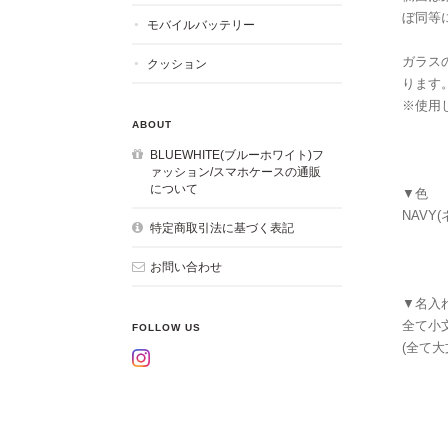
ぼ同等
モバイルバッテリー
ガラス
クッション
ります
※使用
ABOUT
BLUEWHITE(ブルーホワイト)フ
ァッション/スマホケースの通販
について
▼色
NAVY
特定商取引法に基づく表記
お問い合わせ
▼名入
全て小
FOLLOW US
(全て