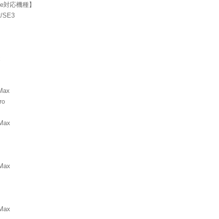
one対応機種】
2/SE3
x
 Max
ro
 Max
 Max
 Max