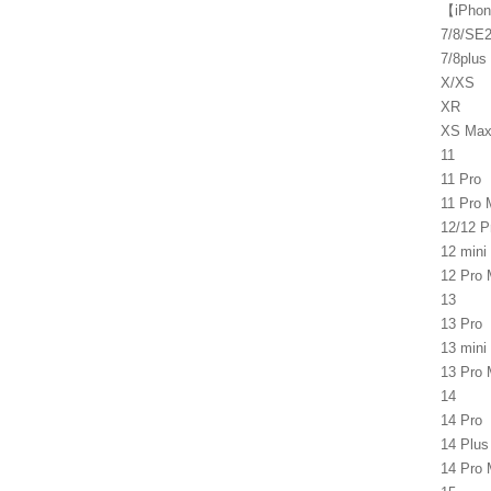
【iPh
7/8/SE
7/8plus
X/XS
XR
XS Ma
11
11 Pro
11 Pro
12/12 P
12 mini
12 Pro
13
13 Pro
13 mini
13 Pro
14
14 Pro
14 Plus
14 Pro