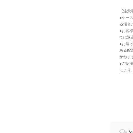
【注意
●ケー
る場合
●お客
ては返
●お届
ある配
かねま
●ご使
により
シ