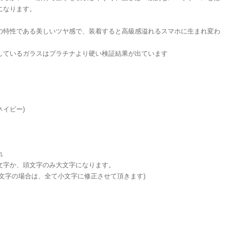
になります。
の特性である美しいツヤ感で、装着すると高級感溢れるスマホに生まれ変わ
。
しているガラスはプラチナより硬い検証結果が出ています
(ネイビー)
れ
文字か、頭文字のみ大文字になります。
大文字の場合は、全て小文字に修正させて頂きます)