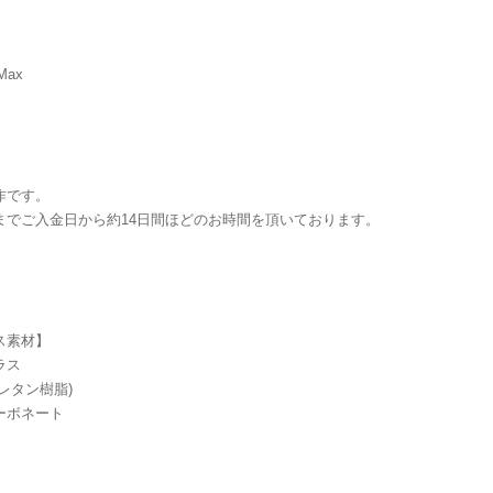
 Max
】
作です。
までご入金日から約14日間ほどのお時間を頂いております。
ス素材】
ラス
ウレタン樹脂)
ーボネート